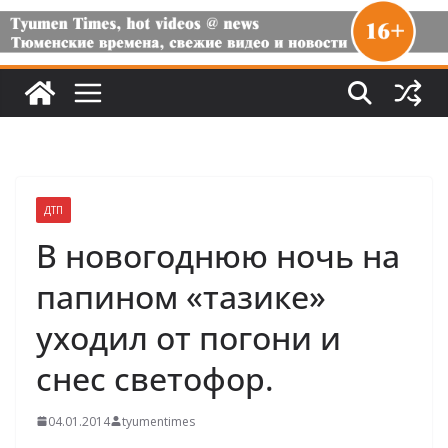
ДТП
В новогоднюю ночь на
папином «тазике»
уходил от погони и
снес светофор.
04.01.2014
tyumentimes