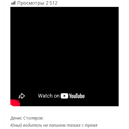
Просмотры:
2 512
Денис Столяров:
Юный водитель на папином тазике с тремя