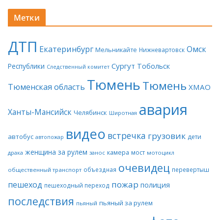
Метки
ДТП
Екатеринбург
Омск
Мельникайте
Нижневартовск
Сургут
Тобольск
Республики
Следственный комитет
Тюмень
Тюмень
Тюменская область
ХМАО
авария
Ханты-Мансийск
Челябинск
Широтная
видео
встречка
грузовик
автобус
дети
автопожар
женщина за рулем
камера
мост
драка
занос
мотоцикл
очевидец
объездная
перевертыш
общественный транспорт
пожар
пешеход
полиция
пешеходный переход
последствия
пьяный за рулем
пьяный