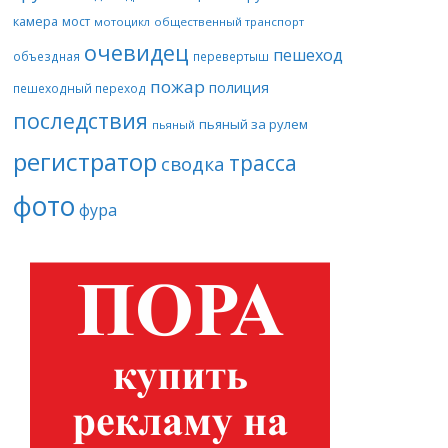
камера
мост
мотоцикл
общественный транспорт
очевидец
пешеход
объездная
перевертыш
пожар
полиция
пешеходный переход
последствия
пьяный за рулем
пьяный
регистратор
трасса
сводка
фото
фура