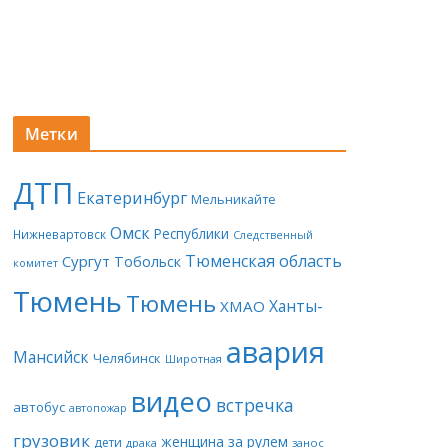
Метки
ДТП
Екатеринбург
Мельникайте
Омск
Республики
Нижневартовск
Следственный
Тюменская область
Сургут
Тобольск
комитет
Тюмень
Тюмень
Ханты-
ХМАО
авария
Мансийск
Челябинск
Широтная
видео
встречка
автобус
автопожар
грузовик
женщина за рулем
дети
драка
занос