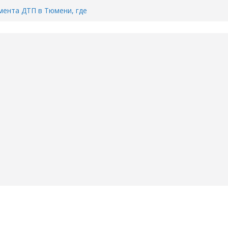
ента ДТП в Тюмени, где
ка.
сь список и график работы
юмени
Адреса пунктов бесплатного
воду в вашем доме в Тюмени?
6
Тимофея Кармацкого в Тюмени.
пал на ВИДЕО