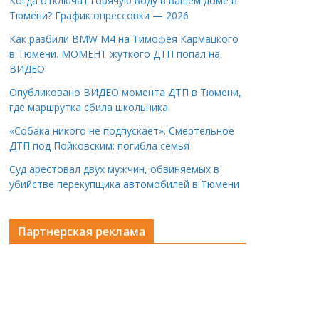
Когда отключат горячую воду в вашем доме в
Тюмени? График опрессовки — 2026
Как разбили BMW M4 на Тимофея Кармацкого
в Тюмени. МОМЕНТ жуткого ДТП попал на
ВИДЕО
Опубликовано ВИДЕО момента ДТП в Тюмени,
где маршрутка сбила школьника.
«Собака никого не подпускает». Смертельное
ДТП под Пойковским: погибла семья
Суд арестовал двух мужчин, обвиняемых в
убийстве перекупщика автомобилей в Тюмени
Партнерская реклама