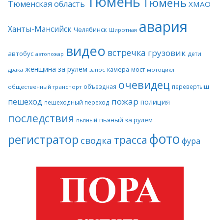
Тюмень
Тюмень
Тюменская область
ХМАО
авария
Ханты-Мансийск
Челябинск
Широтная
видео
встречка
грузовик
автобус
дети
автопожар
женщина за рулем
камера
мост
драка
занос
мотоцикл
очевидец
объездная
перевертыш
общественный транспорт
пожар
пешеход
полиция
пешеходный переход
последствия
пьяный за рулем
пьяный
фото
регистратор
трасса
сводка
фура