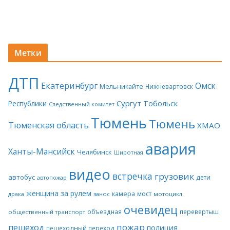
Метки
ДТП
Екатеринбург
Омск
Мельникайте
Нижневартовск
Сургут
Тобольск
Республики
Следственный комитет
Тюмень
Тюмень
Тюменская область
ХМАО
авария
Ханты-Мансийск
Челябинск
Широтная
видео
встречка
грузовик
автобус
дети
автопожар
женщина за рулем
камера
мост
драка
занос
мотоцикл
очевидец
объездная
перевертыш
общественный транспорт
пожар
пешеход
полиция
пешеходный переход