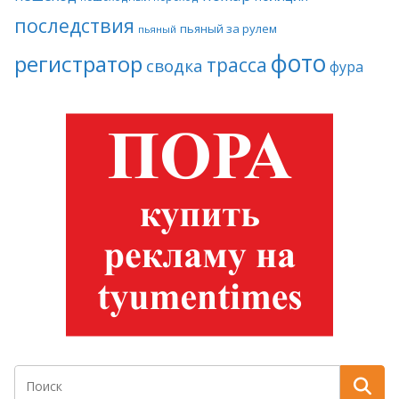
последствия
пьяный за рулем
пьяный
фото
регистратор
трасса
сводка
фура