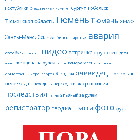
Сургут
Тобольск
Республики
Следственный комитет
Тюмень
Тюмень
Тюменская область
ХМАО
авария
Ханты-Мансийск
Челябинск
Широтная
видео
встречка
грузовик
автобус
дети
автопожар
женщина за рулем
камера
мост
драка
занос
мотоцикл
очевидец
объездная
перевертыш
общественный транспорт
пожар
пешеход
полиция
пешеходный переход
последствия
пьяный за рулем
пьяный
фото
регистратор
трасса
сводка
фура