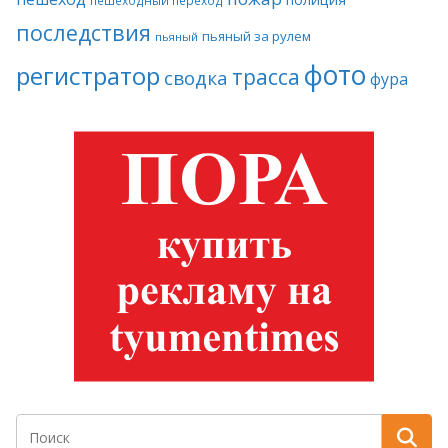
пешеходный переход
последствия
пьяный за рулем
пьяный
фото
регистратор
трасса
сводка
фура