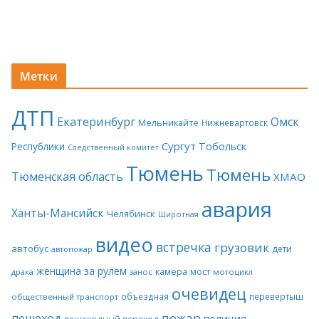
Метки
ДТП
Екатеринбург
Омск
Мельникайте
Нижневартовск
Сургут
Тобольск
Республики
Следственный комитет
Тюмень
Тюмень
Тюменская область
ХМАО
авария
Ханты-Мансийск
Челябинск
Широтная
видео
встречка
грузовик
автобус
дети
автопожар
женщина за рулем
камера
мост
драка
занос
мотоцикл
очевидец
объездная
перевертыш
общественный транспорт
пожар
пешеход
полиция