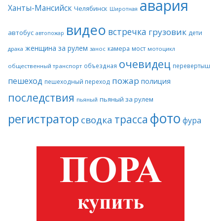
авария
Ханты-Мансийск
Челябинск
Широтная
видео
встречка
грузовик
автобус
дети
автопожар
женщина за рулем
камера
мост
драка
занос
мотоцикл
очевидец
объездная
перевертыш
общественный транспорт
пожар
пешеход
полиция
пешеходный переход
последствия
пьяный за рулем
пьяный
фото
регистратор
трасса
сводка
фура