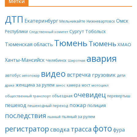
Метки
ДТП
Екатеринбург
Омск
Мельникайте
Нижневартовск
Сургут
Тобольск
Республики
Следственный комитет
Тюмень
Тюмень
Тюменская область
ХМАО
авария
Ханты-Мансийск
Челябинск
Широтная
видео
встречка
грузовик
автобус
дети
автопожар
женщина за рулем
камера
мост
драка
занос
мотоцикл
очевидец
объездная
перевертыш
общественный транспорт
пожар
пешеход
полиция
пешеходный переход
последствия
пьяный за рулем
пьяный
фото
регистратор
трасса
сводка
фура