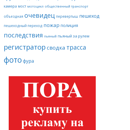
камера
мост
мотоцикл
общественный транспорт
очевидец
пешеход
объездная
перевертыш
пожар
полиция
пешеходный переход
последствия
пьяный за рулем
пьяный
регистратор
трасса
сводка
фото
фура