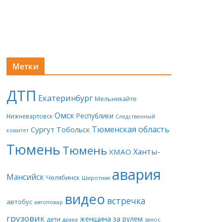
Метки
ДТП
Екатеринбург
Мельникайте
Омск
Республики
Нижневартовск
Следственный
Тюменская область
Сургут
Тобольск
комитет
Тюмень
Тюмень
Ханты-
ХМАО
авария
Мансийск
Челябинск
Широтная
видео
встречка
автобус
автопожар
грузовик
женщина за рулем
дети
драка
занос