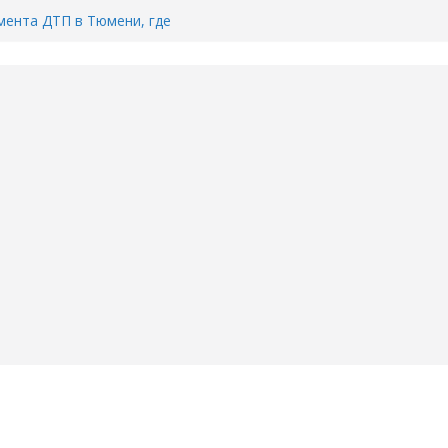
ента ДТП в Тюмени, где
ка.
сь список и график работы
юмени
Адреса пунктов бесплатного
воду в вашем доме в Тюмени?
6
Тимофея Кармацкого в Тюмени.
пал на ВИДЕО