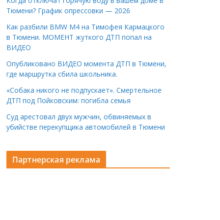
Когда отключат горячую воду в вашем доме в
Тюмени? График опрессовки — 2026
Как разбили BMW M4 на Тимофея Кармацкого
в Тюмени. МОМЕНТ жуткого ДТП попал на
ВИДЕО
Опубликовано ВИДЕО момента ДТП в Тюмени,
где маршрутка сбила школьника.
«Собака никого не подпускает». Смертельное
ДТП под Пойковским: погибла семья
Суд арестовал двух мужчин, обвиняемых в
убийстве перекупщика автомобилей в Тюмени
Партнерская реклама