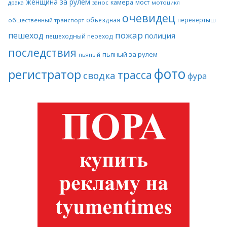
женщина за рулем
камера
мост
драка
занос
мотоцикл
очевидец
объездная
перевертыш
общественный транспорт
пожар
пешеход
полиция
пешеходный переход
последствия
пьяный за рулем
пьяный
фото
регистратор
трасса
сводка
фура