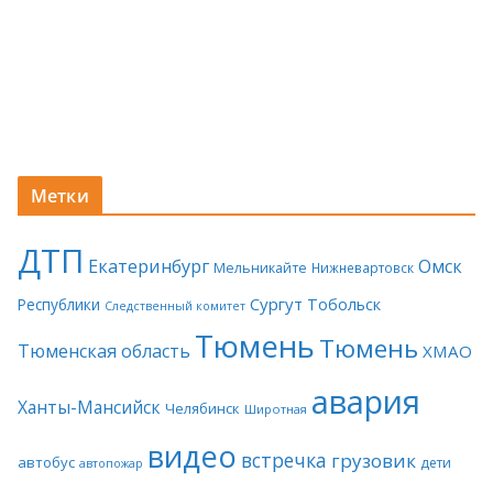
Метки
ДТП
Екатеринбург
Омск
Мельникайте
Нижневартовск
Сургут
Тобольск
Республики
Следственный комитет
Тюмень
Тюмень
Тюменская область
ХМАО
авария
Ханты-Мансийск
Челябинск
Широтная
видео
встречка
грузовик
автобус
дети
автопожар