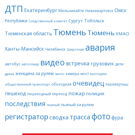
ДТП
Екатеринбург
Омск
Мельникайте
Нижневартовск
Сургут
Тобольск
Республики
Следственный комитет
Тюмень
Тюмень
Тюменская область
ХМАО
авария
Ханты-Мансийск
Челябинск
Широтная
видео
встречка
грузовик
автобус
дети
автопожар
женщина за рулем
камера
мост
драка
занос
мотоцикл
очевидец
объездная
перевертыш
общественный транспорт
пожар
пешеход
полиция
пешеходный переход
последствия
пьяный за рулем
пьяный
фото
регистратор
трасса
сводка
фура