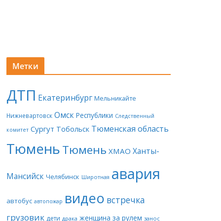
Метки
ДТП
Екатеринбург
Мельникайте
Омск
Республики
Нижневартовск
Следственный
Тюменская область
Сургут
Тобольск
комитет
Тюмень
Тюмень
Ханты-
ХМАО
авария
Мансийск
Челябинск
Широтная
видео
встречка
автобус
автопожар
грузовик
женщина за рулем
дети
драка
занос