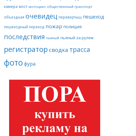
камера
мост
мотоцикл
общественный транспорт
очевидец
пешеход
объездная
перевертыш
пожар
полиция
пешеходный переход
последствия
пьяный за рулем
пьяный
регистратор
трасса
сводка
фото
фура