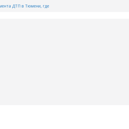
ента ДТП в Тюмени, где
ка.
сь список и график работы
юмени
Адреса пунктов бесплатного
воду в вашем доме в Тюмени?
6
Тимофея Кармацкого в Тюмени.
пал на ВИДЕО