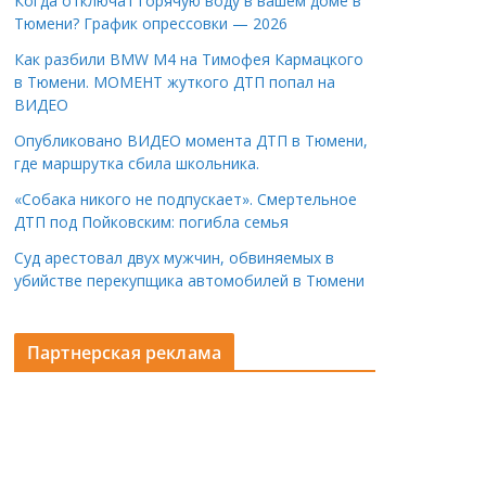
Когда отключат горячую воду в вашем доме в
Тюмени? График опрессовки — 2026
Как разбили BMW M4 на Тимофея Кармацкого
в Тюмени. МОМЕНТ жуткого ДТП попал на
ВИДЕО
Опубликовано ВИДЕО момента ДТП в Тюмени,
где маршрутка сбила школьника.
«Собака никого не подпускает». Смертельное
ДТП под Пойковским: погибла семья
Суд арестовал двух мужчин, обвиняемых в
убийстве перекупщика автомобилей в Тюмени
Партнерская реклама