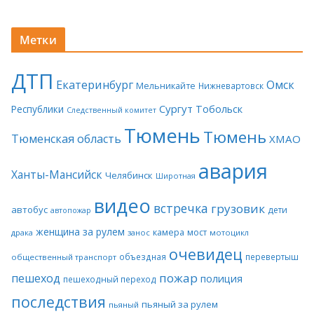
Метки
ДТП
Екатеринбург
Омск
Мельникайте
Нижневартовск
Сургут
Тобольск
Республики
Следственный комитет
Тюмень
Тюмень
Тюменская область
ХМАО
авария
Ханты-Мансийск
Челябинск
Широтная
видео
встречка
грузовик
автобус
дети
автопожар
женщина за рулем
камера
мост
драка
занос
мотоцикл
очевидец
объездная
перевертыш
общественный транспорт
пожар
пешеход
полиция
пешеходный переход
последствия
пьяный за рулем
пьяный