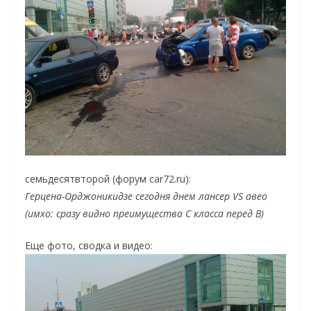
семьдесятвторой (форум саr72.ru):
Герцена-Орджоникидзе сегодня днем лансер VS авео
(имхо: сразу видно преимущества С класса перед B)
Еще фото, сводка и видео: