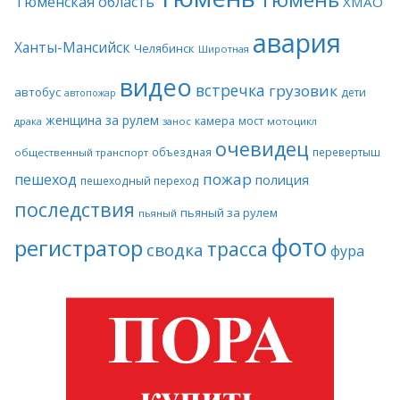
Тюменская область
ХМАО
авария
Ханты-Мансийск
Челябинск
Широтная
видео
встречка
грузовик
автобус
дети
автопожар
женщина за рулем
камера
мост
драка
занос
мотоцикл
очевидец
объездная
перевертыш
общественный транспорт
пожар
пешеход
полиция
пешеходный переход
последствия
пьяный за рулем
пьяный
фото
регистратор
трасса
сводка
фура