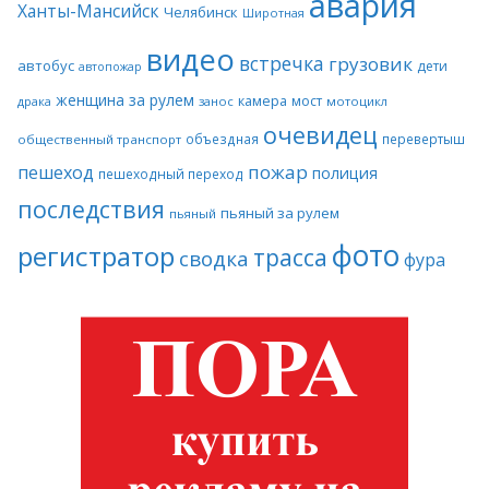
авария
Ханты-Мансийск
Челябинск
Широтная
видео
встречка
грузовик
автобус
дети
автопожар
женщина за рулем
камера
мост
драка
занос
мотоцикл
очевидец
объездная
перевертыш
общественный транспорт
пожар
пешеход
полиция
пешеходный переход
последствия
пьяный за рулем
пьяный
фото
регистратор
трасса
сводка
фура