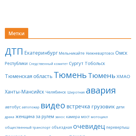
Метки
ДТП
Екатеринбург
Омск
Мельникайте
Нижневартовск
Сургут
Тобольск
Республики
Следственный комитет
Тюмень
Тюмень
Тюменская область
ХМАО
авария
Ханты-Мансийск
Челябинск
Широтная
видео
встречка
грузовик
автобус
дети
автопожар
женщина за рулем
камера
мост
драка
занос
мотоцикл
очевидец
объездная
перевертыш
общественный транспорт