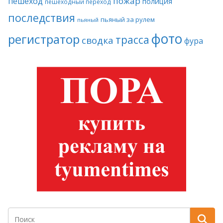
пожар
пешеход
полиция
пешеходный переход
последствия
пьяный за рулем
пьяный
фото
регистратор
трасса
сводка
фура