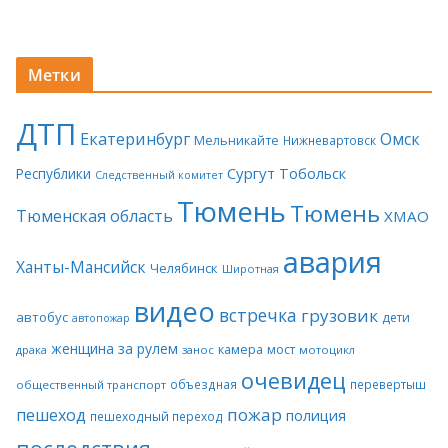
Метки
ДТП
Екатеринбург
Омск
Мельникайте
Нижневартовск
Сургут
Тобольск
Республики
Следственный комитет
Тюмень
Тюмень
Тюменская область
ХМАО
авария
Ханты-Мансийск
Челябинск
Широтная
видео
встречка
грузовик
автобус
дети
автопожар
женщина за рулем
камера
мост
драка
занос
мотоцикл
очевидец
объездная
перевертыш
общественный транспорт
пожар
пешеход
полиция
пешеходный переход