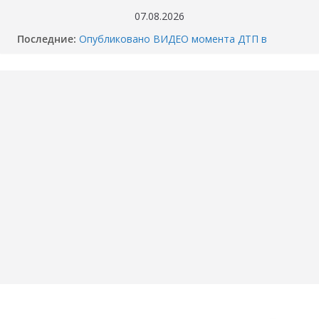
Перейти
07.08.2026
к
Последние:
Опубликовано ВИДЕО момента ДТП в
содержимому
Тюмени, где маршрутка сбила школьника.
Проект «Чистая вода»: весь список и график
работы пунктов набора воды в Тюмени
Куда приедут водовозки? Адреса пунктов
бесплатного набора воды в Тюмени
Когда отключат горячую воду в вашем доме
в Тюмени? График опрессовки — 2026
Как разбили BMW M4 на Тимофея
Кармацкого в Тюмени. МОМЕНТ жуткого
ДТП попал на ВИДЕО