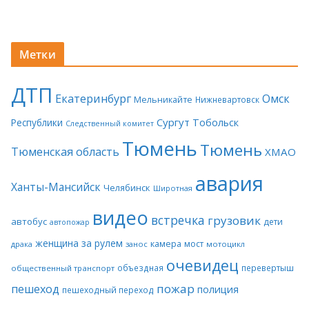
Метки
ДТП
Екатеринбург
Омск
Мельникайте
Нижневартовск
Сургут
Тобольск
Республики
Следственный комитет
Тюмень
Тюмень
Тюменская область
ХМАО
авария
Ханты-Мансийск
Челябинск
Широтная
видео
встречка
грузовик
автобус
дети
автопожар
женщина за рулем
камера
мост
драка
занос
мотоцикл
очевидец
объездная
перевертыш
общественный транспорт
пожар
пешеход
полиция
пешеходный переход