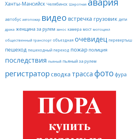
авария
Ханты-Мансийск
Челябинск
Широтная
видео
встречка
грузовик
автобус
дети
автопожар
женщина за рулем
камера
мост
драка
занос
мотоцикл
очевидец
объездная
перевертыш
общественный транспорт
пожар
пешеход
полиция
пешеходный переход
последствия
пьяный за рулем
пьяный
фото
регистратор
трасса
сводка
фура