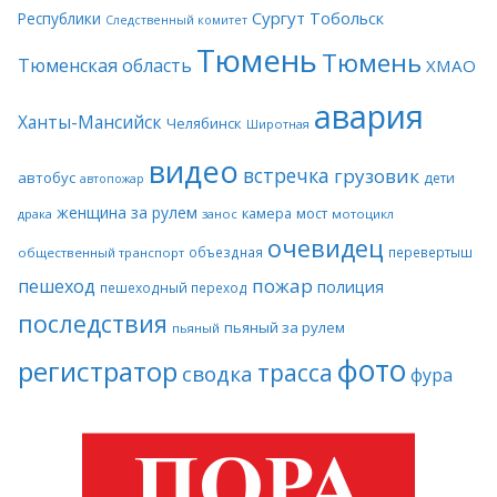
Сургут
Тобольск
Республики
Следственный комитет
Тюмень
Тюмень
Тюменская область
ХМАО
авария
Ханты-Мансийск
Челябинск
Широтная
видео
встречка
грузовик
автобус
дети
автопожар
женщина за рулем
камера
мост
драка
занос
мотоцикл
очевидец
объездная
перевертыш
общественный транспорт
пожар
пешеход
полиция
пешеходный переход
последствия
пьяный за рулем
пьяный
фото
регистратор
трасса
сводка
фура