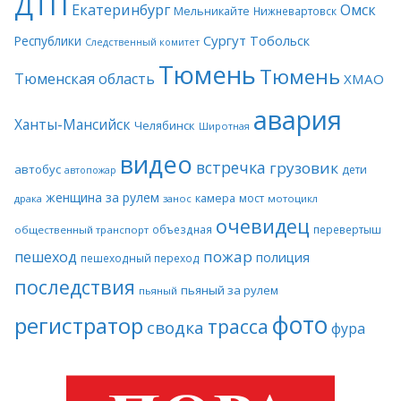
ДТП
Екатеринбург
Омск
Мельникайте
Нижневартовск
Сургут
Тобольск
Республики
Следственный комитет
Тюмень
Тюмень
Тюменская область
ХМАО
авария
Ханты-Мансийск
Челябинск
Широтная
видео
встречка
грузовик
автобус
дети
автопожар
женщина за рулем
камера
мост
драка
занос
мотоцикл
очевидец
объездная
перевертыш
общественный транспорт
пожар
пешеход
полиция
пешеходный переход
последствия
пьяный за рулем
пьяный
фото
регистратор
трасса
сводка
фура