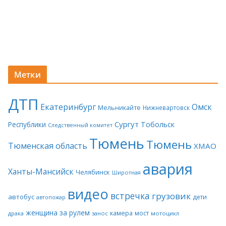
Метки
ДТП
Екатеринбург
Омск
Мельникайте
Нижневартовск
Сургут
Тобольск
Республики
Следственный комитет
Тюмень
Тюмень
Тюменская область
ХМАО
авария
Ханты-Мансийск
Челябинск
Широтная
видео
встречка
грузовик
автобус
дети
автопожар
женщина за рулем
камера
мост
драка
занос
мотоцикл