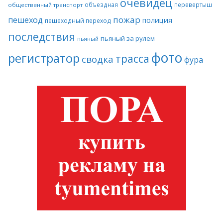
очевидец
объездная
перевертыш
общественный транспорт
пожар
пешеход
полиция
пешеходный переход
последствия
пьяный за рулем
пьяный
фото
регистратор
трасса
сводка
фура