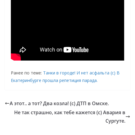
Ранее по теме:
Танки в городе! И нет асфальта (с) В
Екатеринбурге прошла репетиция парада.
А этот.. а тот? Два козла! (с) ДТП в Омске.
Не так страшно, как тебе кажется (с) Авария в
Сургуте.