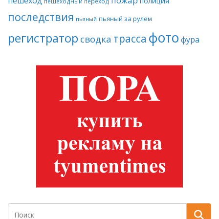
пожар
пешеход
полиция
пешеходный переход
последствия
пьяный за рулем
пьяный
фото
регистратор
трасса
сводка
фура