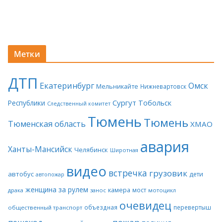
Метки
ДТП
Екатеринбург
Омск
Мельникайте
Нижневартовск
Сургут
Тобольск
Республики
Следственный комитет
Тюмень
Тюмень
Тюменская область
ХМАО
авария
Ханты-Мансийск
Челябинск
Широтная
видео
встречка
грузовик
автобус
дети
автопожар
женщина за рулем
камера
мост
драка
занос
мотоцикл
очевидец
объездная
перевертыш
общественный транспорт