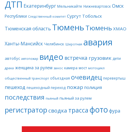
ДТП
Екатеринбург
Омск
Мельникайте
Нижневартовск
Сургут
Тобольск
Республики
Следственный комитет
Тюмень
Тюмень
Тюменская область
ХМАО
авария
Ханты-Мансийск
Челябинск
Широтная
видео
встречка
грузовик
автобус
дети
автопожар
женщина за рулем
камера
мост
драка
занос
мотоцикл
очевидец
объездная
перевертыш
общественный транспорт
пожар
пешеход
полиция
пешеходный переход
последствия
пьяный за рулем
пьяный
фото
регистратор
трасса
сводка
фура