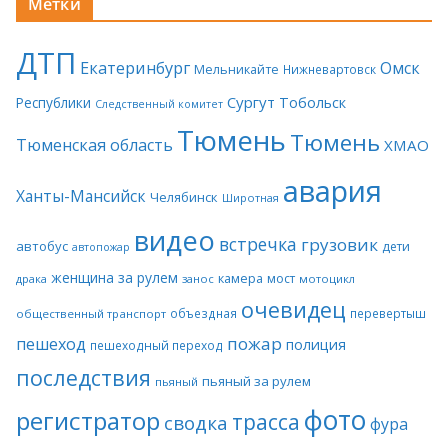
Метки
ДТП
Екатеринбург
Омск
Мельникайте
Нижневартовск
Сургут
Тобольск
Республики
Следственный комитет
Тюмень
Тюмень
Тюменская область
ХМАО
авария
Ханты-Мансийск
Челябинск
Широтная
видео
встречка
грузовик
автобус
дети
автопожар
женщина за рулем
камера
мост
драка
занос
мотоцикл
очевидец
объездная
перевертыш
общественный транспорт
пожар
пешеход
полиция
пешеходный переход
последствия
пьяный за рулем
пьяный
фото
регистратор
трасса
сводка
фура