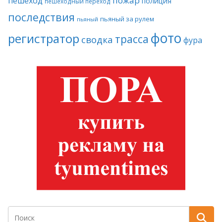
пожар
пешеход
полиция
пешеходный переход
последствия
пьяный за рулем
пьяный
фото
регистратор
трасса
сводка
фура