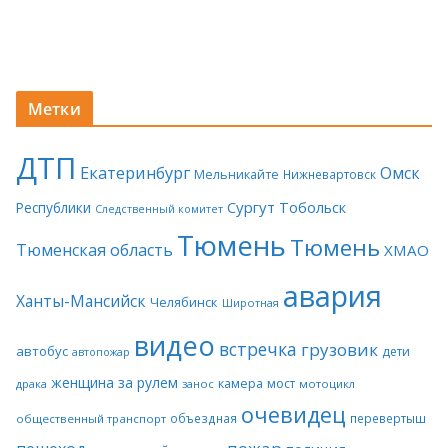
Метки
ДТП
Екатеринбург
Омск
Мельникайте
Нижневартовск
Сургут
Тобольск
Республики
Следственный комитет
Тюмень
Тюмень
Тюменская область
ХМАО
авария
Ханты-Мансийск
Челябинск
Широтная
видео
встречка
грузовик
автобус
дети
автопожар
женщина за рулем
камера
мост
драка
занос
мотоцикл
очевидец
объездная
перевертыш
общественный транспорт