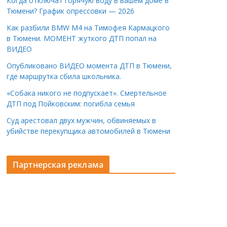
Когда отключат горячую воду в вашем доме в
Тюмени? График опрессовки — 2026
Как разбили BMW M4 на Тимофея Кармацкого
в Тюмени. МОМЕНТ жуткого ДТП попал на
ВИДЕО
Опубликовано ВИДЕО момента ДТП в Тюмени,
где маршрутка сбила школьника.
«Собака никого не подпускает». Смертельное
ДТП под Пойковским: погибла семья
Суд арестовал двух мужчин, обвиняемых в
убийстве перекупщика автомобилей в Тюмени
Партнерская реклама