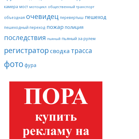
камера
мост
мотоцикл
общественный транспорт
очевидец
пешеход
объездная
перевертыш
пожар
полиция
пешеходный переход
последствия
пьяный за рулем
пьяный
регистратор
трасса
сводка
фото
фура