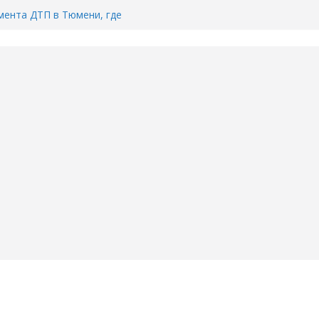
ента ДТП в Тюмени, где
ка.
сь список и график работы
юмени
Адреса пунктов бесплатного
воду в вашем доме в Тюмени?
6
Тимофея Кармацкого в Тюмени.
пал на ВИДЕО