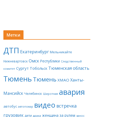
Метки
ДТП
Екатеринбург
Мельникайте
Омск
Республики
Нижневартовск
Следственный
Тюменская область
Сургут
Тобольск
комитет
Тюмень
Тюмень
Ханты-
ХМАО
авария
Мансийск
Челябинск
Широтная
видео
встречка
автобус
автопожар
грузовик
женщина за рулем
дети
драка
занос