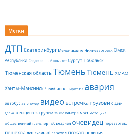
Метки
ДТП
Екатеринбург
Омск
Мельникайте
Нижневартовск
Сургут
Тобольск
Республики
Следственный комитет
Тюмень
Тюмень
Тюменская область
ХМАО
авария
Ханты-Мансийск
Челябинск
Широтная
видео
встречка
грузовик
автобус
дети
автопожар
женщина за рулем
камера
мост
драка
занос
мотоцикл
очевидец
объездная
перевертыш
общественный транспорт
пожар
пешеход
полиция
пешеходный переход