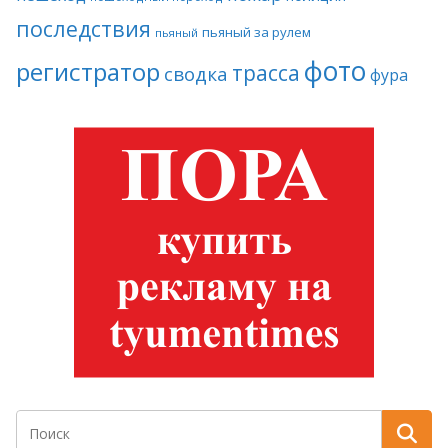
последствия
пьяный за рулем
пьяный
фото
регистратор
трасса
сводка
фура