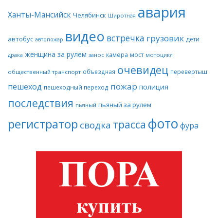
авария
Ханты-Мансийск
Челябинск
Широтная
видео
встречка
грузовик
автобус
дети
автопожар
женщина за рулем
камера
мост
драка
занос
мотоцикл
очевидец
объездная
перевертыш
общественный транспорт
пожар
пешеход
полиция
пешеходный переход
последствия
пьяный за рулем
пьяный
фото
регистратор
трасса
сводка
фура