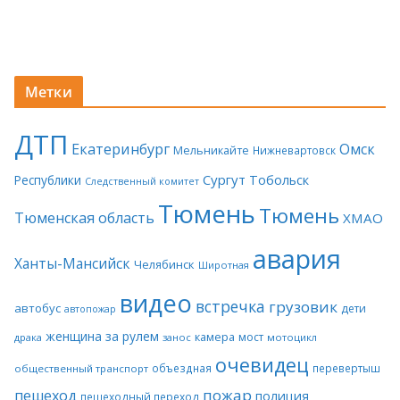
Метки
ДТП
Екатеринбург
Омск
Мельникайте
Нижневартовск
Сургут
Тобольск
Республики
Следственный комитет
Тюмень
Тюмень
Тюменская область
ХМАО
авария
Ханты-Мансийск
Челябинск
Широтная
видео
встречка
грузовик
автобус
дети
автопожар
женщина за рулем
камера
мост
драка
занос
мотоцикл
очевидец
объездная
перевертыш
общественный транспорт
пожар
пешеход
полиция
пешеходный переход