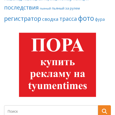
последствия
пьяный за рулем
пьяный
фото
регистратор
трасса
сводка
фура