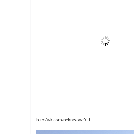
http://vk.com/v_abramov
Владимир Абрамов
До сих пор тушат) Пожарок и мобильных штаб