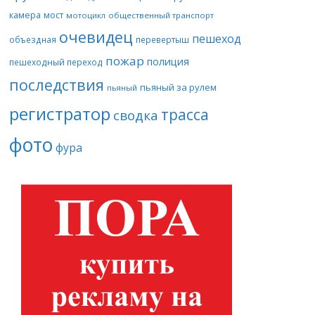
камера
мост
мотоцикл
общественный транспорт
очевидец
пешеход
объездная
перевертыш
пожар
полиция
пешеходный переход
последствия
пьяный за рулем
пьяный
регистратор
трасса
сводка
фото
фура