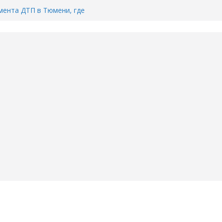
Тимофея Кармацкого в Тюмени.
пал на ВИДЕО
ента ДТП в Тюмени, где
ка.
сь список и график работы
юмени
Адреса пунктов бесплатного
воду в вашем доме в Тюмени?
6