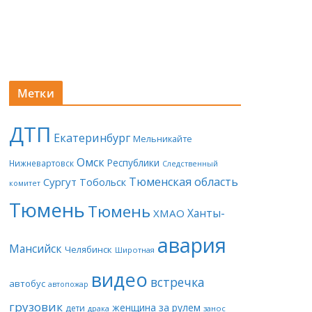
Метки
ДТП
Екатеринбург
Мельникайте
Омск
Республики
Нижневартовск
Следственный
Тюменская область
Сургут
Тобольск
комитет
Тюмень
Тюмень
Ханты-
ХМАО
авария
Мансийск
Челябинск
Широтная
видео
встречка
автобус
автопожар
грузовик
женщина за рулем
дети
драка
занос