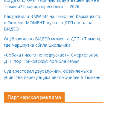
Когда отключат горячую воду в вашем доме в
Тюмени? График опрессовки — 2026
Как разбили BMW M4 на Тимофея Кармацкого
в Тюмени. МОМЕНТ жуткого ДТП попал на
ВИДЕО
Опубликовано ВИДЕО момента ДТП в Тюмени,
где маршрутка сбила школьника.
«Собака никого не подпускает». Смертельное
ДТП под Пойковским: погибла семья
Суд арестовал двух мужчин, обвиняемых в
убийстве перекупщика автомобилей в Тюмени
Партнерская реклама