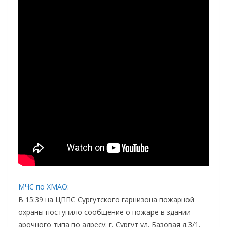
МЧС по ХМАО
:
В 15:39 на ЦППС Сургутского гарнизона пожарной
охраны поступило сообщение о пожаре в здании
арочного типа по адресу: г. Сургут ул. Базовая д.3/1.