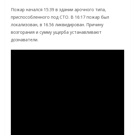
Пожар начался 15:39 в здании арочного типа,
приспособленного под СТО. В 16:17 пожар был
локализован, в 16.56 ликвидирован. Причину
возгорания и сумму ущерба устанавливают
дознаватели.