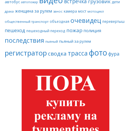
видео
встречка
грузовик
автобус
дети
автопожар
женщина за рулем
камера
мост
драка
занос
мотоцикл
очевидец
объездная
перевертыш
общественный транспорт
пожар
пешеход
полиция
пешеходный переход
последствия
пьяный за рулем
пьяный
фото
регистратор
трасса
сводка
фура