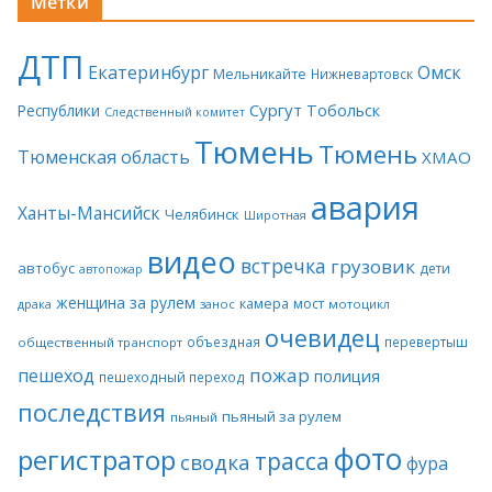
Метки
ДТП
Екатеринбург
Омск
Мельникайте
Нижневартовск
Сургут
Тобольск
Республики
Следственный комитет
Тюмень
Тюмень
Тюменская область
ХМАО
авария
Ханты-Мансийск
Челябинск
Широтная
видео
встречка
грузовик
автобус
дети
автопожар
женщина за рулем
камера
мост
драка
занос
мотоцикл
очевидец
объездная
перевертыш
общественный транспорт
пожар
пешеход
полиция
пешеходный переход
последствия
пьяный за рулем
пьяный
фото
регистратор
трасса
сводка
фура