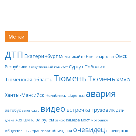
Метки
ДТП
Екатеринбург
Омск
Мельникайте
Нижневартовск
Сургут
Тобольск
Республики
Следственный комитет
Тюмень
Тюмень
Тюменская область
ХМАО
авария
Ханты-Мансийск
Челябинск
Широтная
видео
встречка
грузовик
автобус
дети
автопожар
женщина за рулем
камера
мост
драка
занос
мотоцикл
очевидец
объездная
перевертыш
общественный транспорт