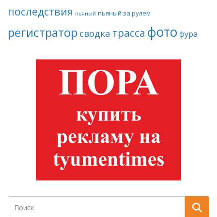
последствия
пьяный за рулем
пьяный
фото
регистратор
трасса
сводка
фура