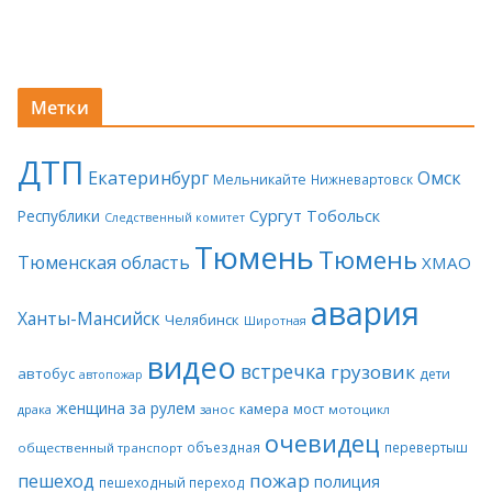
Метки
ДТП
Екатеринбург
Омск
Мельникайте
Нижневартовск
Сургут
Тобольск
Республики
Следственный комитет
Тюмень
Тюмень
Тюменская область
ХМАО
авария
Ханты-Мансийск
Челябинск
Широтная
видео
встречка
грузовик
автобус
дети
автопожар
женщина за рулем
камера
мост
драка
занос
мотоцикл
очевидец
объездная
перевертыш
общественный транспорт
пожар
пешеход
полиция
пешеходный переход