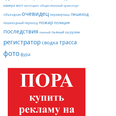
камера
мост
мотоцикл
общественный транспорт
очевидец
пешеход
объездная
перевертыш
пожар
полиция
пешеходный переход
последствия
пьяный за рулем
пьяный
регистратор
трасса
сводка
фото
фура