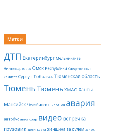
Метки
ДТП
Екатеринбург
Мельникайте
Омск
Республики
Нижневартовск
Следственный
Тюменская область
Сургут
Тобольск
комитет
Тюмень
Тюмень
Ханты-
ХМАО
авария
Мансийск
Челябинск
Широтная
видео
встречка
автобус
автопожар
грузовик
женщина за рулем
дети
драка
занос