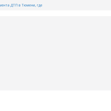
ента ДТП в Тюмени, где
ка.
сь список и график работы
юмени
Адреса пунктов бесплатного
воду в вашем доме в Тюмени?
6
Тимофея Кармацкого в Тюмени.
пал на ВИДЕО