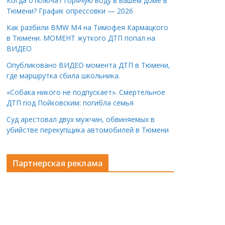
Когда отключат горячую воду в вашем доме в
Тюмени? График опрессовки — 2026
Как разбили BMW M4 на Тимофея Кармацкого
в Тюмени. МОМЕНТ жуткого ДТП попал на
ВИДЕО
Опубликовано ВИДЕО момента ДТП в Тюмени,
где маршрутка сбила школьника.
«Собака никого не подпускает». Смертельное
ДТП под Пойковским: погибла семья
Суд арестовал двух мужчин, обвиняемых в
убийстве перекупщика автомобилей в Тюмени
Партнерская реклама