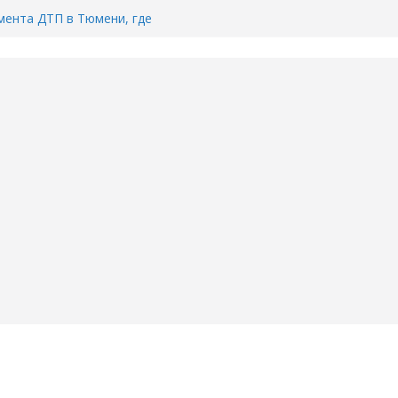
ента ДТП в Тюмени, где
ка.
сь список и график работы
юмени
Адреса пунктов бесплатного
воду в вашем доме в Тюмени?
6
Тимофея Кармацкого в Тюмени.
пал на ВИДЕО