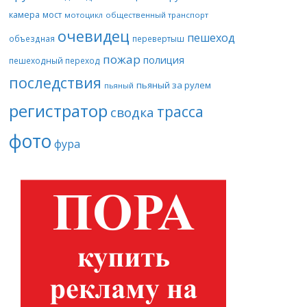
камера
мост
мотоцикл
общественный транспорт
очевидец
пешеход
объездная
перевертыш
пожар
полиция
пешеходный переход
последствия
пьяный за рулем
пьяный
регистратор
трасса
сводка
фото
фура