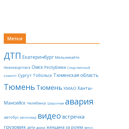
Метки
ДТП
Екатеринбург
Мельникайте
Омск
Республики
Нижневартовск
Следственный
Тюменская область
Сургут
Тобольск
комитет
Тюмень
Тюмень
Ханты-
ХМАО
авария
Мансийск
Челябинск
Широтная
видео
встречка
автобус
автопожар
грузовик
женщина за рулем
дети
драка
занос