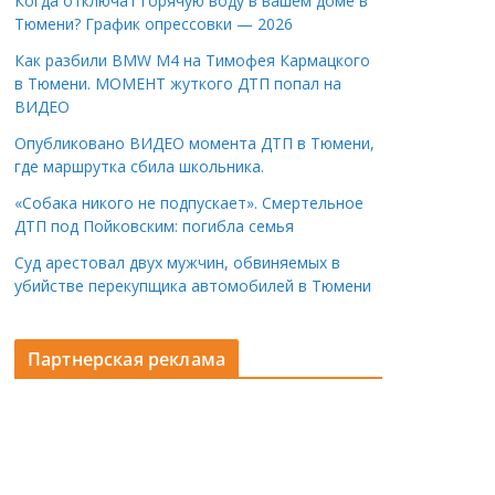
Когда отключат горячую воду в вашем доме в
Тюмени? График опрессовки — 2026
Как разбили BMW M4 на Тимофея Кармацкого
в Тюмени. МОМЕНТ жуткого ДТП попал на
ВИДЕО
Опубликовано ВИДЕО момента ДТП в Тюмени,
где маршрутка сбила школьника.
«Собака никого не подпускает». Смертельное
ДТП под Пойковским: погибла семья
Суд арестовал двух мужчин, обвиняемых в
убийстве перекупщика автомобилей в Тюмени
Партнерская реклама