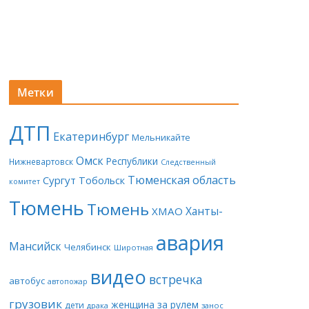
Метки
ДТП
Екатеринбург
Мельникайте
Омск
Республики
Нижневартовск
Следственный
Тюменская область
Сургут
Тобольск
комитет
Тюмень
Тюмень
Ханты-
ХМАО
авария
Мансийск
Челябинск
Широтная
видео
встречка
автобус
автопожар
грузовик
женщина за рулем
дети
драка
занос