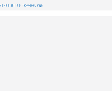
ента ДТП в Тюмени, где
ка.
сь список и график работы
юмени
Адреса пунктов бесплатного
воду в вашем доме в Тюмени?
6
Тимофея Кармацкого в Тюмени.
пал на ВИДЕО