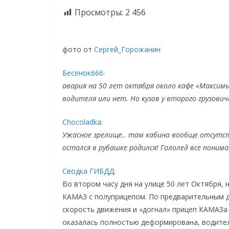
Просмотры:
2 456
фото от
Сергей_Горожанин
Бесенок666
:
авария на 50 лет октября около кафе «Максимы
водителя или нет. Но кузов у второго грузови
Chocoladka
:
Ужасное зрелище.. там кабина вообще отсутст
остался в рубашке родился! Гололед все поним
Сводка ГИБДД
:
Во втором часу дня на улице 50 лет Октября, 
КАМАЗ с полуприцепом. По предварительным д
скорость движения и «догнал» прицеп КАМАЗа 
оказалась полностью деформирована, водите