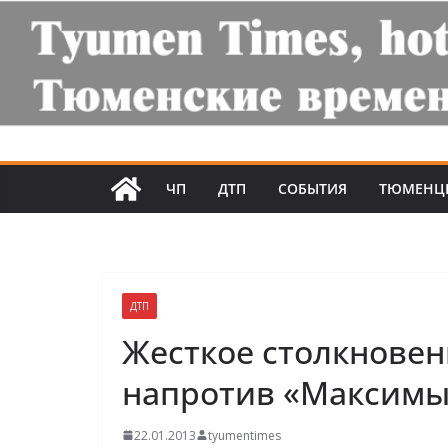
ЧП
ДТП
СОБЫТИЯ
ТЮМЕНЦ
ДТП
Жесткое столкновен
напротив «Максимыч
22.01.2013
tyumentimes