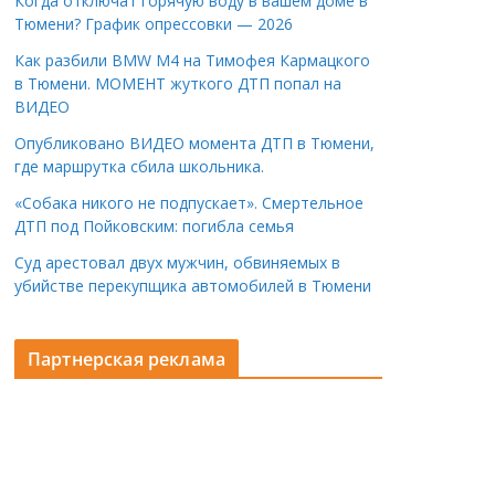
Когда отключат горячую воду в вашем доме в
Тюмени? График опрессовки — 2026
Как разбили BMW M4 на Тимофея Кармацкого
в Тюмени. МОМЕНТ жуткого ДТП попал на
ВИДЕО
Опубликовано ВИДЕО момента ДТП в Тюмени,
где маршрутка сбила школьника.
«Собака никого не подпускает». Смертельное
ДТП под Пойковским: погибла семья
Суд арестовал двух мужчин, обвиняемых в
убийстве перекупщика автомобилей в Тюмени
Партнерская реклама