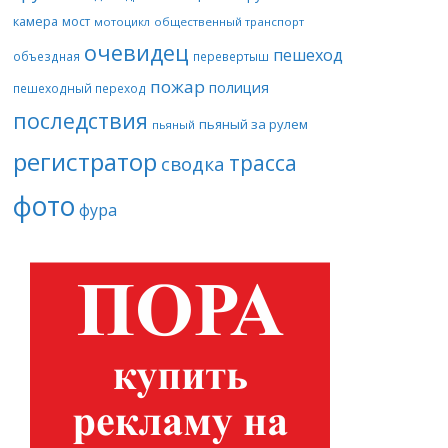
камера
мост
мотоцикл
общественный транспорт
очевидец
пешеход
объездная
перевертыш
пожар
полиция
пешеходный переход
последствия
пьяный за рулем
пьяный
регистратор
трасса
сводка
фото
фура