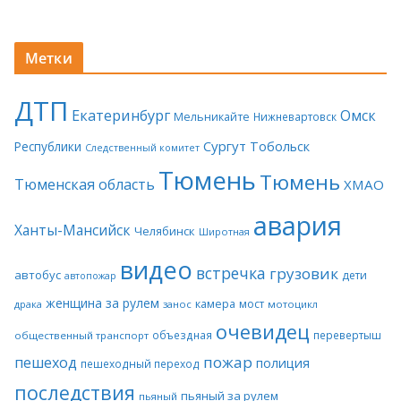
Метки
ДТП
Екатеринбург
Омск
Мельникайте
Нижневартовск
Сургут
Тобольск
Республики
Следственный комитет
Тюмень
Тюмень
Тюменская область
ХМАО
авария
Ханты-Мансийск
Челябинск
Широтная
видео
встречка
грузовик
автобус
дети
автопожар
женщина за рулем
камера
мост
драка
занос
мотоцикл
очевидец
объездная
перевертыш
общественный транспорт
пожар
пешеход
полиция
пешеходный переход
последствия
пьяный за рулем
пьяный