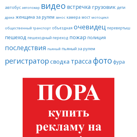
видео
встречка
грузовик
автобус
дети
автопожар
женщина за рулем
камера
мост
драка
занос
мотоцикл
очевидец
объездная
перевертыш
общественный транспорт
пожар
пешеход
полиция
пешеходный переход
последствия
пьяный за рулем
пьяный
фото
регистратор
трасса
сводка
фура