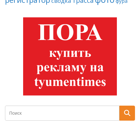
трасса
сводка
фура