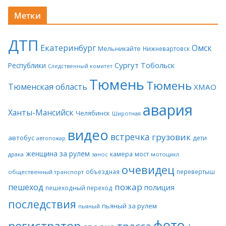
Метки
ДТП
Екатеринбург
Омск
Мельникайте
Нижневартовск
Сургут
Тобольск
Республики
Следственный комитет
Тюмень
Тюмень
Тюменская область
ХМАО
авария
Ханты-Мансийск
Челябинск
Широтная
видео
встречка
грузовик
автобус
дети
автопожар
женщина за рулем
камера
мост
драка
занос
мотоцикл
очевидец
объездная
перевертыш
общественный транспорт
пожар
пешеход
полиция
пешеходный переход
последствия
пьяный за рулем
пьяный
фото
регистратор