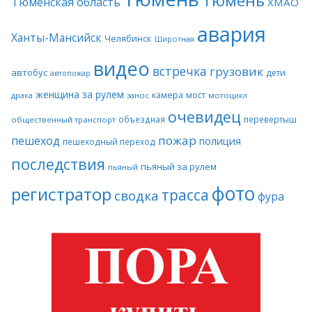
Тюмень
Тюменская область
ХМАО
авария
Ханты-Мансийск
Челябинск
Широтная
видео
встречка
грузовик
автобус
дети
автопожар
женщина за рулем
камера
мост
драка
занос
мотоцикл
очевидец
объездная
перевертыш
общественный транспорт
пожар
пешеход
полиция
пешеходный переход
последствия
пьяный за рулем
пьяный
фото
регистратор
трасса
сводка
фура