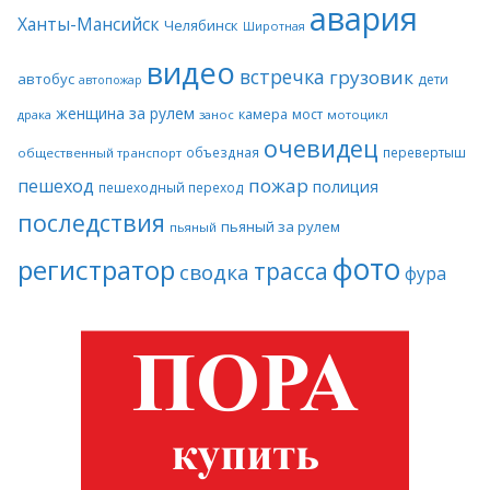
авария
Ханты-Мансийск
Челябинск
Широтная
видео
встречка
грузовик
автобус
дети
автопожар
женщина за рулем
камера
мост
драка
занос
мотоцикл
очевидец
объездная
перевертыш
общественный транспорт
пожар
пешеход
полиция
пешеходный переход
последствия
пьяный за рулем
пьяный
фото
регистратор
трасса
сводка
фура