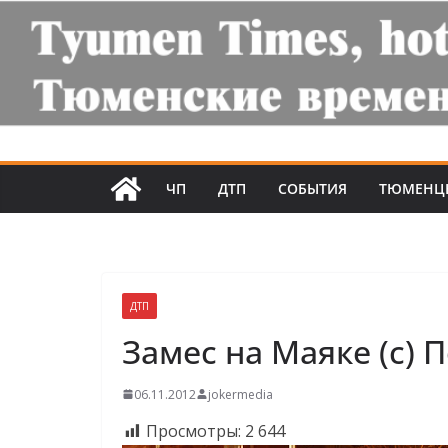
ЧП
ДТП
СОБЫТИЯ
ТЮМЕНЦ
ДТП
Замес на Маяке (с) 
06.11.2012
jokermedia
Просмотры:
2 644