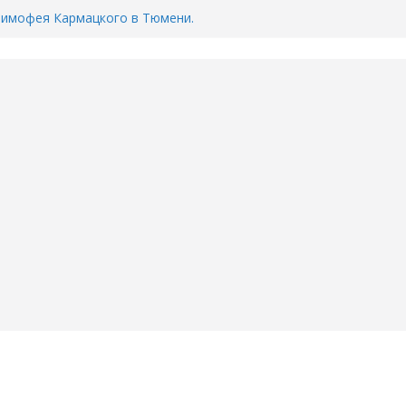
Тимофея Кармацкого в Тюмени.
пал на ВИДЕО
ента ДТП в Тюмени, где
ка.
сь список и график работы
юмени
Адреса пунктов бесплатного
воду в вашем доме в Тюмени?
6