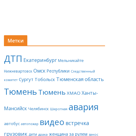
Метки
ДТП
Екатеринбург
Мельникайте
Омск
Республики
Нижневартовск
Следственный
Тюменская область
Сургут
Тобольск
комитет
Тюмень
Тюмень
Ханты-
ХМАО
авария
Мансийск
Челябинск
Широтная
видео
встречка
автобус
автопожар
грузовик
женщина за рулем
дети
драка
занос