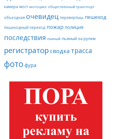
камера
мост
мотоцикл
общественный транспорт
очевидец
пешеход
объездная
перевертыш
пожар
полиция
пешеходный переход
последствия
пьяный за рулем
пьяный
регистратор
трасса
сводка
фото
фура