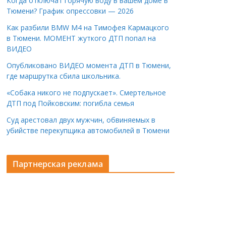
Когда отключат горячую воду в вашем доме в
Тюмени? График опрессовки — 2026
Как разбили BMW M4 на Тимофея Кармацкого
в Тюмени. МОМЕНТ жуткого ДТП попал на
ВИДЕО
Опубликовано ВИДЕО момента ДТП в Тюмени,
где маршрутка сбила школьника.
«Собака никого не подпускает». Смертельное
ДТП под Пойковским: погибла семья
Суд арестовал двух мужчин, обвиняемых в
убийстве перекупщика автомобилей в Тюмени
Партнерская реклама