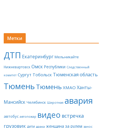
Метки
ДТП
Екатеринбург
Мельникайте
Омск
Республики
Нижневартовск
Следственный
Тюменская область
Сургут
Тобольск
комитет
Тюмень
Тюмень
Ханты-
ХМАО
авария
Мансийск
Челябинск
Широтная
видео
встречка
автобус
автопожар
грузовик
женщина за рулем
дети
драка
занос