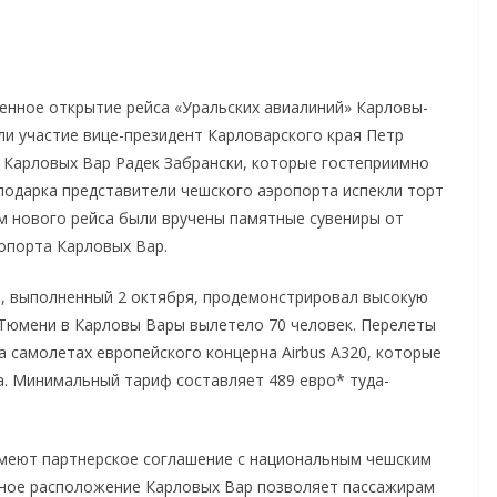
енное открытие рейса «Уральских авиалиний» Карловы-
и участие вице-президент Карловарского края Петр
 Карловых Вар Радек Забрански, которые гостеприимно
подарка представители чешского аэропорта испекли торт
м нового рейса были вручены памятные сувениры от
опорта Карловых Вар.
, выполненный 2 октября, продемонстрировал высокую
 Тюмени в Карловы Вары вылетело 70 человек. Перелеты
 самолетах европейского концерна Airbus A320, которые
а. Минимальный тариф составляет 489 евро* туда-
имеют партнерское соглашение с национальным чешским
дачное расположение Карловых Вар позволяет пассажирам