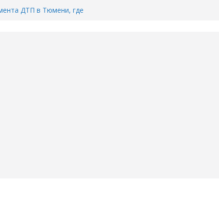
ента ДТП в Тюмени, где
ка.
сь список и график работы
юмени
Адреса пунктов бесплатного
воду в вашем доме в Тюмени?
6
Тимофея Кармацкого в Тюмени.
пал на ВИДЕО