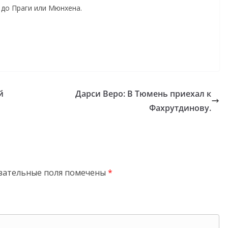
 до Праги или Мюнхена.
й
Дарси Веро: В Тюмень приехал к
Фахрутдинову.
зательные поля помечены
*