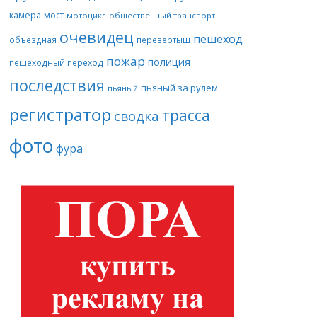
камера
мост
мотоцикл
общественный транспорт
очевидец
пешеход
объездная
перевертыш
пожар
полиция
пешеходный переход
последствия
пьяный за рулем
пьяный
регистратор
трасса
сводка
фото
фура