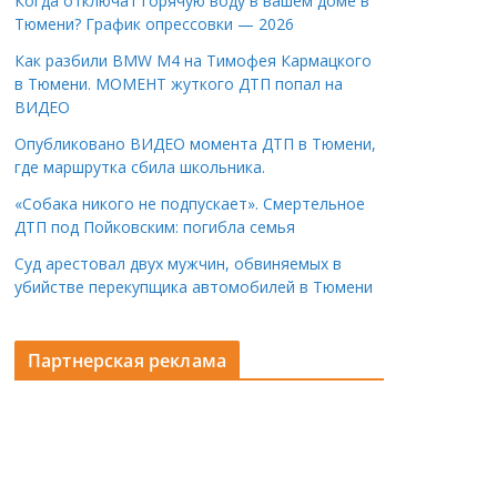
Когда отключат горячую воду в вашем доме в
Тюмени? График опрессовки — 2026
Как разбили BMW M4 на Тимофея Кармацкого
в Тюмени. МОМЕНТ жуткого ДТП попал на
ВИДЕО
Опубликовано ВИДЕО момента ДТП в Тюмени,
где маршрутка сбила школьника.
«Собака никого не подпускает». Смертельное
ДТП под Пойковским: погибла семья
Суд арестовал двух мужчин, обвиняемых в
убийстве перекупщика автомобилей в Тюмени
Партнерская реклама