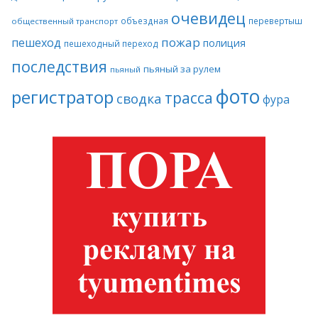
очевидец
объездная
перевертыш
общественный транспорт
пожар
пешеход
полиция
пешеходный переход
последствия
пьяный за рулем
пьяный
фото
регистратор
трасса
сводка
фура