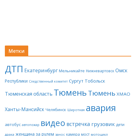
Метки
ДТП
Екатеринбург
Омск
Мельникайте
Нижневартовск
Сургут
Тобольск
Республики
Следственный комитет
Тюмень
Тюмень
Тюменская область
ХМАО
авария
Ханты-Мансийск
Челябинск
Широтная
видео
встречка
грузовик
автобус
дети
автопожар
женщина за рулем
камера
мост
драка
занос
мотоцикл