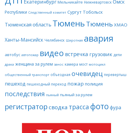
ДТП
Екатеринбург
Омск
Мельникайте
Нижневартовск
Сургут
Тобольск
Республики
Следственный комитет
Тюмень
Тюмень
Тюменская область
ХМАО
авария
Ханты-Мансийск
Челябинск
Широтная
видео
встречка
грузовик
автобус
дети
автопожар
женщина за рулем
камера
мост
драка
занос
мотоцикл
очевидец
объездная
перевертыш
общественный транспорт
пожар
пешеход
полиция
пешеходный переход
последствия
пьяный за рулем
пьяный
фото
регистратор
трасса
сводка
фура