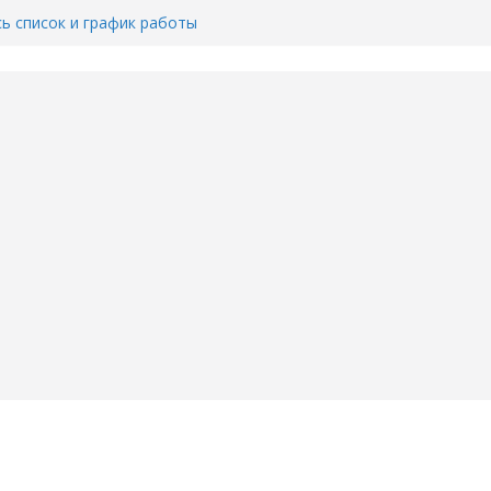
сь список и график работы
юмени
Адреса пунктов бесплатного
воду в вашем доме в Тюмени?
6
Тимофея Кармацкого в Тюмени.
пал на ВИДЕО
ента ДТП в Тюмени, где
ка.