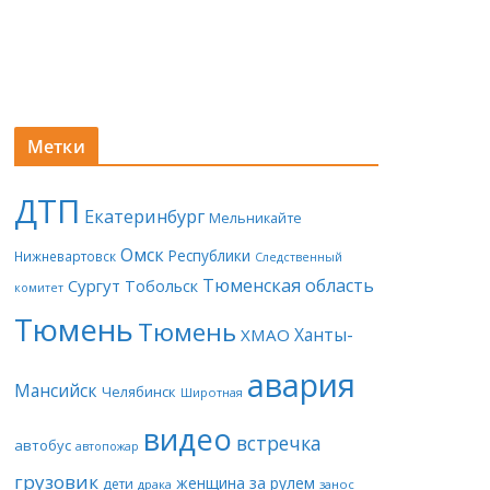
Метки
ДТП
Екатеринбург
Мельникайте
Омск
Республики
Нижневартовск
Следственный
Тюменская область
Сургут
Тобольск
комитет
Тюмень
Тюмень
Ханты-
ХМАО
авария
Мансийск
Челябинск
Широтная
видео
встречка
автобус
автопожар
грузовик
женщина за рулем
дети
драка
занос