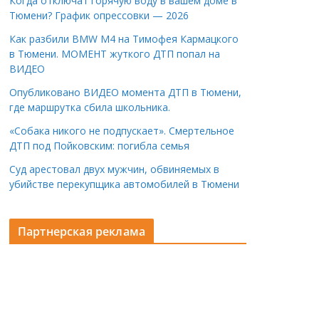
Когда отключат горячую воду в вашем доме в
Тюмени? График опрессовки — 2026
Как разбили BMW M4 на Тимофея Кармацкого
в Тюмени. МОМЕНТ жуткого ДТП попал на
ВИДЕО
Опубликовано ВИДЕО момента ДТП в Тюмени,
где маршрутка сбила школьника.
«Собака никого не подпускает». Смертельное
ДТП под Пойковским: погибла семья
Суд арестовал двух мужчин, обвиняемых в
убийстве перекупщика автомобилей в Тюмени
Партнерская реклама