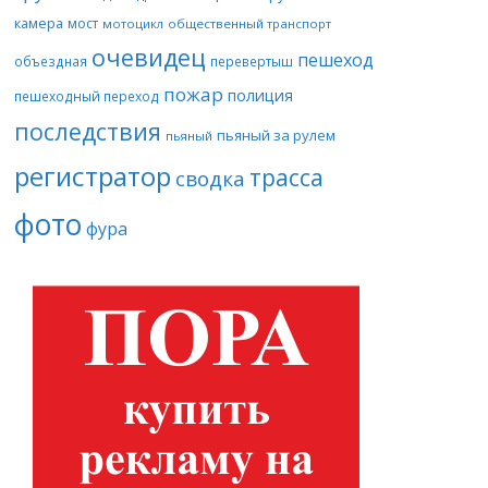
камера
мост
мотоцикл
общественный транспорт
очевидец
пешеход
объездная
перевертыш
пожар
полиция
пешеходный переход
последствия
пьяный за рулем
пьяный
регистратор
трасса
сводка
фото
фура