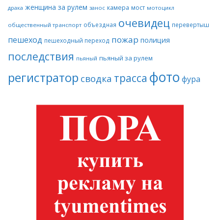
женщина за рулем
камера
мост
драка
занос
мотоцикл
очевидец
объездная
перевертыш
общественный транспорт
пожар
пешеход
полиция
пешеходный переход
последствия
пьяный за рулем
пьяный
фото
регистратор
трасса
сводка
фура