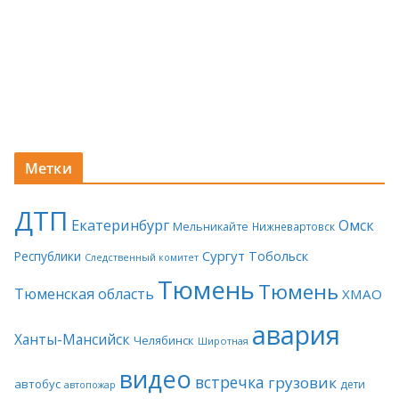
Метки
ДТП
Екатеринбург
Омск
Мельникайте
Нижневартовск
Сургут
Тобольск
Республики
Следственный комитет
Тюмень
Тюмень
Тюменская область
ХМАО
авария
Ханты-Мансийск
Челябинск
Широтная
видео
встречка
грузовик
автобус
дети
автопожар