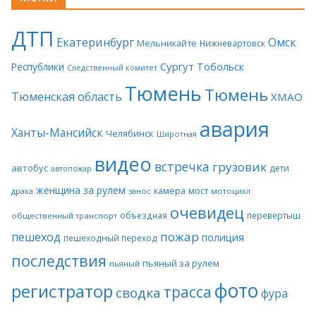
ДТП
Екатеринбург
Омск
Мельникайте
Нижневартовск
Сургут
Тобольск
Республики
Следственный комитет
Тюмень
Тюмень
Тюменская область
ХМАО
авария
Ханты-Мансийск
Челябинск
Широтная
видео
встречка
грузовик
автобус
дети
автопожар
женщина за рулем
камера
мост
драка
занос
мотоцикл
очевидец
объездная
перевертыш
общественный транспорт
пожар
пешеход
полиция
пешеходный переход
последствия
пьяный за рулем
пьяный
фото
регистратор
трасса
сводка
фура